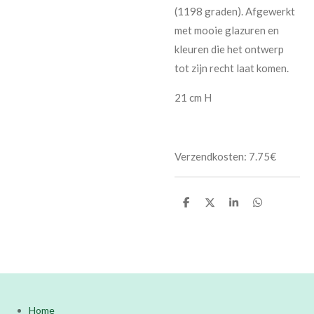
(1198 graden). Afgewerkt
met mooie glazuren en
kleuren die het ontwerp
tot zijn recht laat komen.
21 cm H
Verzendkosten: 7.75€
D
D
S
D
e
e
h
e
l
e
a
l
e
l
r
e
n
e
n
Home