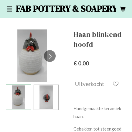
FAB POTTERY & SOAPERY
Ga
direct
naar
de
Haan blinkend
hoofdinhoud
hoofd
€ 0,00
Uitverkocht
Handgemaakte keramiek
haan.
Gebakken tot steengoed