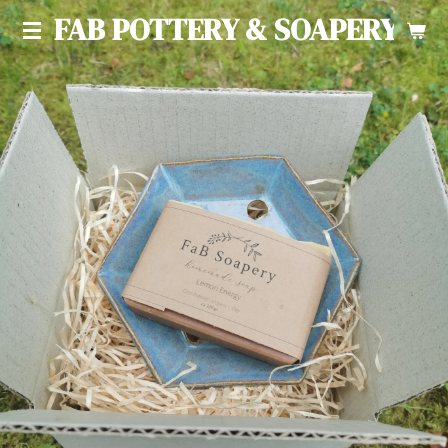
FAB POTTERY & SOAPERY
Ga
direct
naar
de
hoofdinhoud