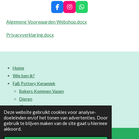
F
I
W
a
n
h
c
s
a
Algemene Voorwaarden Webshop.docx
e
t
t
b
a
s
Privacyverklaring.docx
o
g
A
o
r
p
k
a
p
m
Home
Wie ben ik?
FaB Pottery Keramiek
Bekers Kommen Vazen
Dieren
(Zeep) Schaaltjes
Deze website gebruikt cookies voor analyse-
Huis en tuin
doeleinden en/of het tonen van advertenties. Door
gebruik te blijven maken van de site gaat u hiermee
FaB Soapery
akkoord.
Vraagje of opmerking?