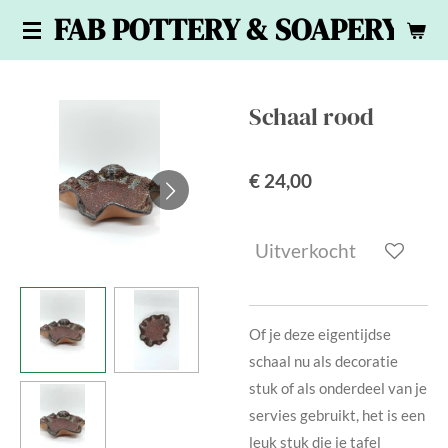
FAB POTTERY & SOAPERY
Ga
direct
naar
de
Schaal rood
hoofdinhoud
€ 24,00
Uitverkocht
Of je deze eigentijdse
schaal nu als decoratie
stuk of als onderdeel van je
servies gebruikt, het is een
leuk stuk die je tafel