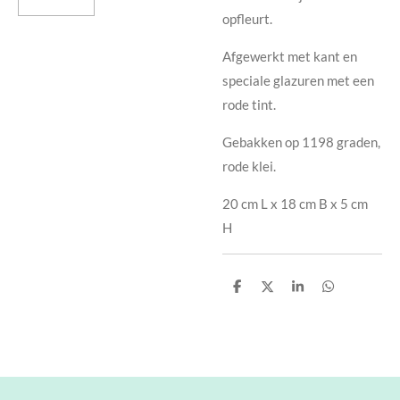
opfleurt.
Afgewerkt met kant en
speciale glazuren met een
rode tint.
Gebakken op 1198 graden,
rode klei.
20 cm L x 18 cm B x 5 cm
H
D
D
S
D
e
e
h
e
l
e
a
l
e
l
r
e
n
e
n