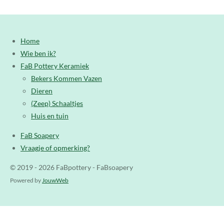
Home
Wie ben ik?
FaB Pottery Keramiek
Bekers Kommen Vazen
Dieren
(Zeep) Schaaltjes
Huis en tuin
FaB Soapery
Vraagje of opmerking?
© 2019 - 2026 FaBpottery - FaBsoapery
Powered by
JouwWeb