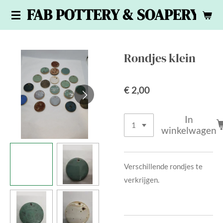
FAB POTTERY & SOAPERY
Ga
direct
naar
de
Rondjes klein
hoofdinhoud
€ 2,00
In
winkelwagen
Verschillende rondjes te
verkrijgen.