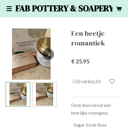
FAB POTTERY & SOAPERY
Ga
direct
naar
de
Een beetje
hoofdinhoud
romantiek
€ 25,95
Uitverkocht
Deze doos bevat een
heerlijke rozengeur.
- Sugar Scrub Rose