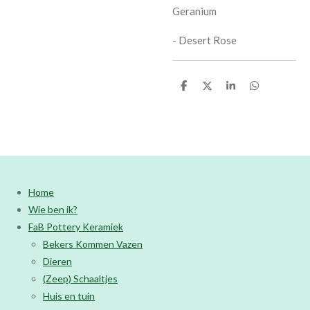
Geranium
- Desert Rose
D
D
S
D
e
e
h
e
l
e
a
l
e
l
r
e
n
e
n
Home
Wie ben ik?
FaB Pottery Keramiek
Bekers Kommen Vazen
Dieren
(Zeep) Schaaltjes
Huis en tuin