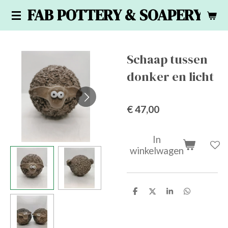
FAB POTTERY & SOAPERY
Ga
direct
naar
de
Schaap tussen
hoofdinhoud
donker en licht
€ 47,00
In
winkelwagen
D
D
S
D
e
e
h
e
l
e
a
l
e
l
r
e
n
e
n