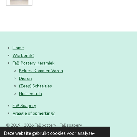
Home
Wie ben ik?
FaB Pottery Keramiek
Bekers Kommen Vazen
Dieren
(Zeep) Schaaltjes
Huis en tuin
FaB Soapery
Vraagje of opmerking?
© 2019 - 2026 FaBpottery - FaBsoapery
Deze website gebruikt cookies voor analyse-
Powered by
JouwWeb