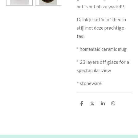
het is het oh zo waard!!
Drink je koffie of thee in
stijl met deze prachtige
tas!
* homemaid ceramic mug
* 23 layers off glaze for a
spectacular view
* stoneware
D
D
S
D
e
e
h
e
l
e
a
l
e
l
r
e
n
e
n