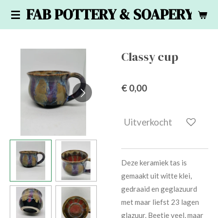
FAB POTTERY & SOAPERY
Ga
direct
naar
de
Classy cup
hoofdinhoud
€ 0,00
Uitverkocht
Deze keramiek tas is
gemaakt uit witte klei,
gedraaid en geglazuurd
met maar liefst 23 lagen
glazuur. Beetje veel, maar