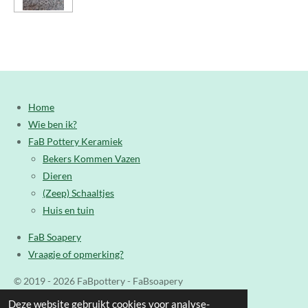
Home
Wie ben ik?
FaB Pottery Keramiek
Bekers Kommen Vazen
Dieren
(Zeep) Schaaltjes
Huis en tuin
FaB Soapery
Vraagje of opmerking?
© 2019 - 2026 FaBpottery - FaBsoapery
Powered by
JouwWeb
Deze website gebruikt cookies voor analyse-