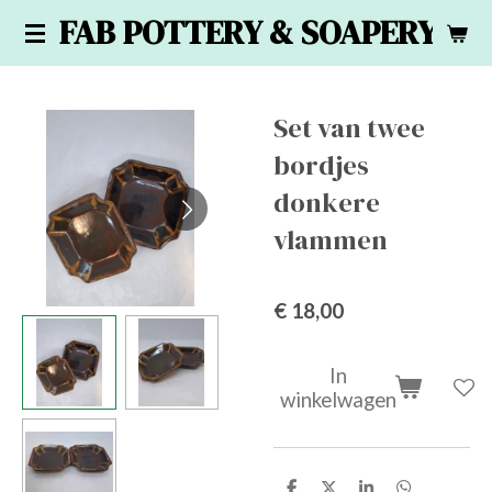
FAB POTTERY & SOAPERY
Ga
direct
naar
de
Set van twee
hoofdinhoud
bordjes
donkere
vlammen
€ 18,00
In
winkelwagen