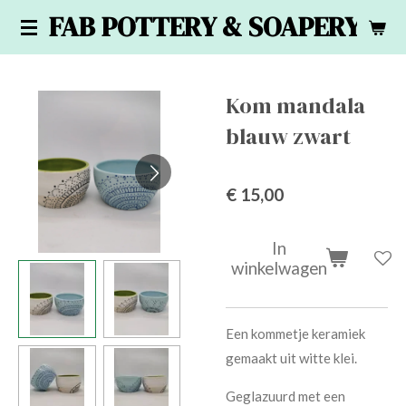
FAB POTTERY & SOAPERY
Ga
direct
naar
de
Kom mandala
hoofdinhoud
blauw zwart
€ 15,00
In
winkelwagen
Een kommetje keramiek
gemaakt uit witte klei.
Geglazuurd met een