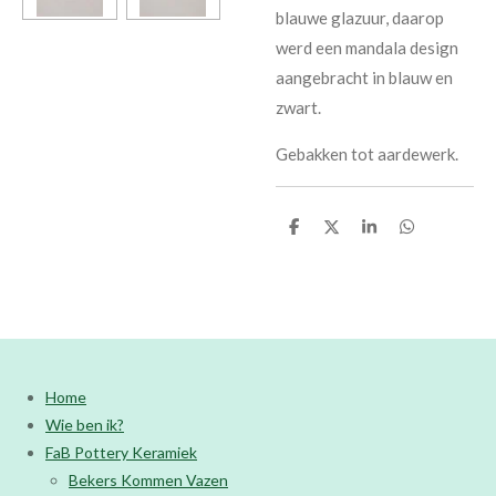
blauwe glazuur, daarop
werd een mandala design
aangebracht in blauw en
zwart.
Gebakken tot aardewerk.
D
D
S
D
e
e
h
e
l
e
a
l
e
l
r
e
n
e
n
Home
Wie ben ik?
FaB Pottery Keramiek
Bekers Kommen Vazen