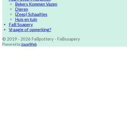
Bekers Kommen Vazen
Dieren
(Zeep) Schaaltjes
Huis en tuin
FaB Soapery
Vraagje of opmerking?
© 2019 - 2026 FaBpottery - FaBsoapery
Powered by
JouwWeb