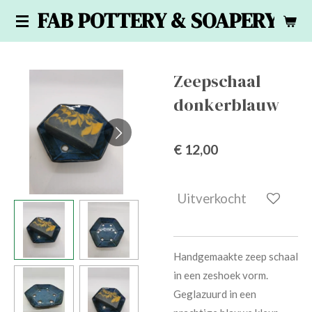
FAB POTTERY & SOAPERY
Ga
direct
naar
de
Zeepschaal
hoofdinhoud
donkerblauw
€ 12,00
Uitverkocht
Handgemaakte zeep schaal
in een zeshoek vorm.
Geglazuurd in een