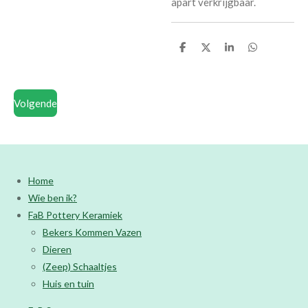
apart verkrijgbaar.
D
D
S
D
e
e
h
e
l
e
a
l
e
l
r
e
n
e
n
Volgende
Home
Wie ben ik?
FaB Pottery Keramiek
Bekers Kommen Vazen
Dieren
(Zeep) Schaaltjes
Huis en tuin