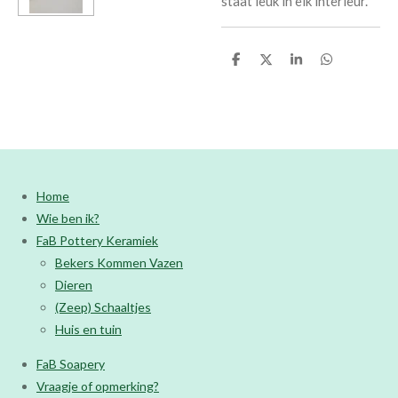
staat leuk in elk interieur.
D
D
S
D
e
e
h
e
l
e
a
l
e
l
r
e
n
e
n
Home
Wie ben ik?
FaB Pottery Keramiek
Bekers Kommen Vazen
Dieren
(Zeep) Schaaltjes
Huis en tuin
FaB Soapery
Vraagje of opmerking?