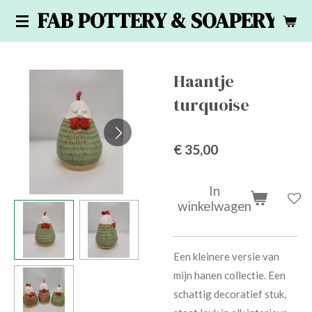
FAB POTTERY & SOAPERY
Ga
direct
naar
de
Haantje
hoofdinhoud
turquoise
€ 35,00
In
winkelwagen
Een kleinere versie van
mijn hanen collectie. Een
schattig decoratief stuk,