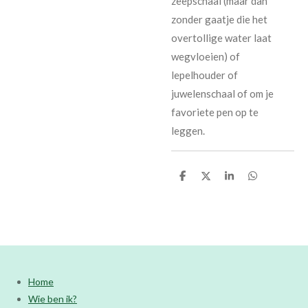
zeepschaal (maar dan
zonder gaatje die het
overtollige water laat
wegvloeien) of
lepelhouder of
juwelenschaal of om je
favoriete pen op te
leggen.
D
D
S
D
e
e
h
e
l
e
a
l
e
l
r
e
n
e
n
Home
Wie ben ik?