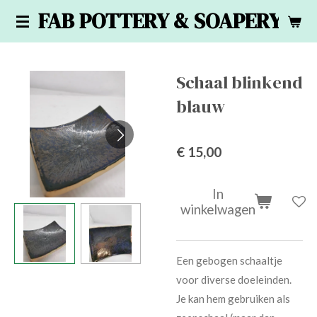
FAB POTTERY & SOAPERY
Ga
direct
naar
de
Schaal blinkend
hoofdinhoud
blauw
€ 15,00
In
winkelwagen
Een gebogen schaaltje
voor diverse doeleinden.
Je kan hem gebruiken als