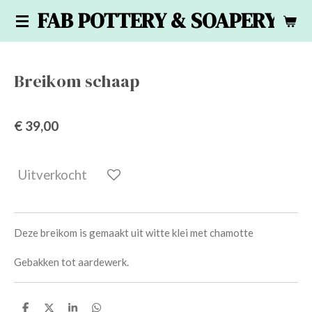
FAB POTTERY & SOAPERY
Ga
direct
naar
de
Breikom schaap
hoofdinhoud
€ 39,00
Uitverkocht
Deze breikom is gemaakt uit witte klei met chamotte
Gebakken tot aardewerk.
D
D
S
D